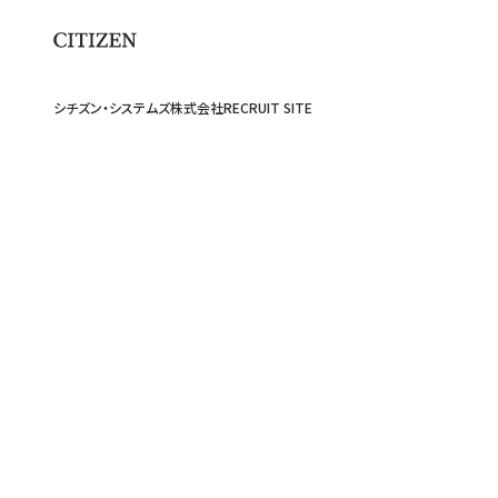
シチズン・システムズ株式会社
RECRUIT SITE
Menu
All
About
Work
Project
People
Session
Area
Voice
Recruit