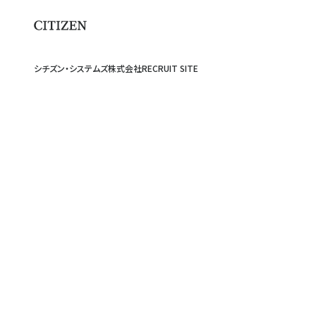
シチズン・システムズ株式会社
RECRUIT SITE
Menu
All
About
Work
Project
People
Session
Area
Voice
Recruit